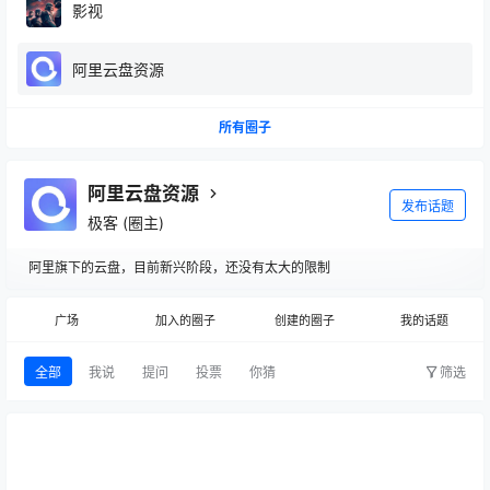
影视
阿里云盘资源
所有圈子
阿里云盘资源
发布话题
极客
(圈主)
阿里旗下的云盘，目前新兴阶段，还没有太大的限制
广场
加入的圈子
创建的圈子
我的话题
全部
我说
提问
投票
你猜
筛选