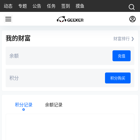
动态
专题
公告
任务
签到
摸鱼
我的财富
财富排行 ❯
余额
充值
积分
积分购买
积分记录
余额记录