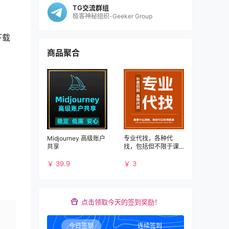
TG交流群组
极客神秘组织-Geeker Group
下载
商品聚合
Midjourney 高级账户
专业代找，各种代
共享
找，包括但不限于课
程、书籍、PDF、应
用、破解等资源
￥ 39.9
￥ 3
点击领取今天的签到奖励！
今日签到
连续签到