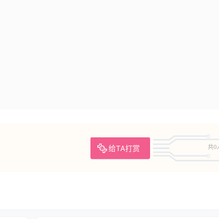
给TA打赏
共0