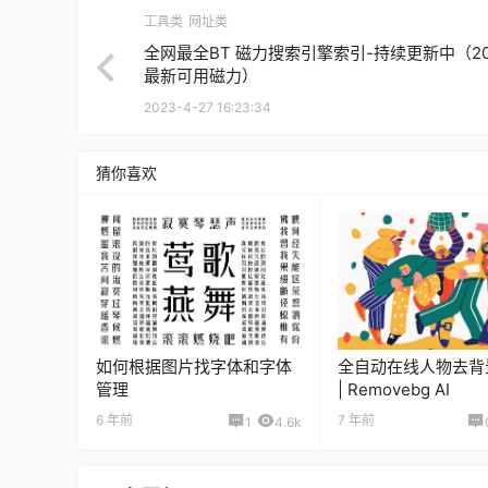
工具类
网址类
全网最全BT 磁力搜索引擎索引-持续更新中（20
最新可用磁力）
2023-4-27 16:23:34
猜你喜欢
如何根据图片找字体和字体
全自动在线人物去背
管理
| Removebg AI
6 年前
7 年前
1
4.6k