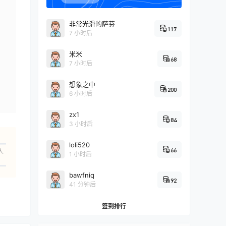
非常光滑的萨芬
117
7 小时后
米米
68
7 小时后
想象之中
200
6 小时后
zx1
84
3 小时后
loli520
66
人
1 小时后
bawfniq
92
41 分钟后
签到排行