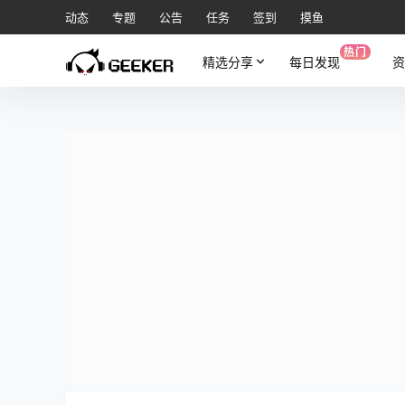
动态
专题
公告
任务
签到
摸鱼
热门
精选分享
每日发现
资