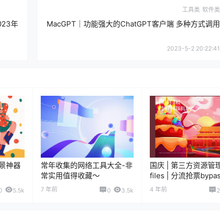
工具类
软件类
23年
MacGPT｜功能强大的ChatGPT客户端 多种方式调用
2023-5-2 20:22:41
景神器
常年收集的网络工具大全-非
国庆 | 第三方资源管
常实用值得收藏～
files | 分流抢票bypa
7 年前
4 年前
0
5.5k
0
3.5k
2