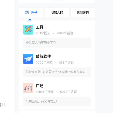
热门圈子
我加入的
我创建的
工具
•
501
个圈友
2860
个话题
非常感人的实用小工具
破解软件
•
7000
个圈友
853
个话题
破解有风险 安装需谨慎 修改版资源有各类安
全和兼容性问题 推荐先在备用机或虚拟机内测
广场
试安装
•
12945
个圈友
5063
个话题
公共区域，请文明发言!
并非