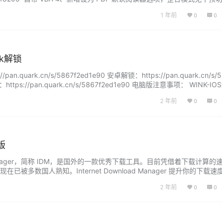
该版本默认安装是屏蔽云服务的，需要恢复云服务和账号登录同步， 删除C:
1 年前
0
0
oft\WPS O…...
k解锁
n.quark.cn/s/5867f2ed1e90 安卓解锁：https://pan.quark.cn/s/5
tps://pan.quark.cn/s/5867f2ed1e90 电脑版注意事项： WINK-IO
lanzouo.com/iHGRg1l23fmf 注意事项：进入Do…...
2 年前
0
0
版
oad Manager，简称 IDM，是国外的一款优秀下载工具。目前凭借着下载计算
被多数国人熟知。Internet Download Manager 提升你的下载速
带有续传功能，可以恢复因为断线、网络问题、计算机当机甚至无预警的
2 年前
0
0
DM具有动态文件分割、多重下载点技术，而且它会重…...