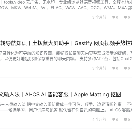
 tools.video 无广告、无水印，专业级浏览器端音视频工具，全程本地
OV、MKV、WebM、AVI、FLAC、WAV、AAC、OGG、WMA、M4A 
 功能：压缩，转换，裁剪，变速，裁剪画面，缩放，合并，视频静音，
3 个月前
0
0
添加水印，添加字幕，音频，提取，裁剪，转换，合并，变速，图…...
ChatTOC 聊天记录转导航知识丨土拨鼠大屏助手丨Gestify 网页视
I聊天记录转化为可导航的知识界面。能够将长篇聊天内容整理成清晰的提纲，
以便更好地组织和保存重要的聊天内容。 支持多种AI平台，包括ChatG
等，只需输入关键词即可快速定位到所需的答案。 土拨鼠大屏助手 巧用手机会员
3 个月前
0
0
会员 触控遥控器将手机变成智能电视的触控板，指尖滑动即可操控，告别传统
入法｜AI-CS AI 智能客服｜Apple Matting 抠图
is IME－言泉输入法 把中文输入重新做成一件可信、顺手、边界清晰的事。 
—候选学习、用户词库与配置 默认留在你自己的电脑上。 AI-CS 客服
接待、人工可接管，支持知识库问答与私有化部署的 AI 客服网站 在线演
4 个月前
0
0
demo.cscorp.top 访客聊天页：…...