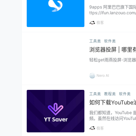
9apps 阿里巴巴旗下国
ttps://ifun.lanzou
有差别，某些特定软件搜索可用性较
极客
分…...
工具类
软件类
浏览器投屏 | 哪
轻松get雨燕投屏-浏览
Nero AI
工具类
教程类
软件类
如何下载YouTu
我们都知道，YouTub
频。虽然在线访问You
们的电脑里。 那么该如何
极客
整理了几种免费的方式，大家