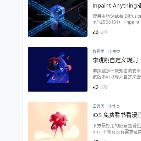
Inpaint Anythi
使用本地Stable Diffus
m/12566101） ·Inpain
inosachi/sd-webui-inpai
极客
教程类
软件类
李跳跳自定义规则
李跳跳是一款知名的安卓
该版本可以导入自定义去广告规则，
6 持续更新的李跳跳应用
极客
下载可使用：备用下载 1、
工具类
软件类
iOS 免费看书看漫画
下方最好用的应该是香色闺
pp，不管有没有需求这类 
e - 勾掉 app 更