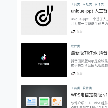
工具类
网址类
软件类
unique-ppt 人
抖音表情包库
unique-ppt 一
并为每一页智能生成与内
文件、深色模式支持以及并
极客
多种类型的数据记录，包
软件类
最新版TikTok 抖
抖音国际版App是全球
这是最新抖音国际版解锁
去水印），可以自定义地区的国
极客
o – 去所有广告、去保存
工具类
软件类
WPS电信定制版 v12
软件介绍： 1、VBA 组
WPS 电信定制版 12.8