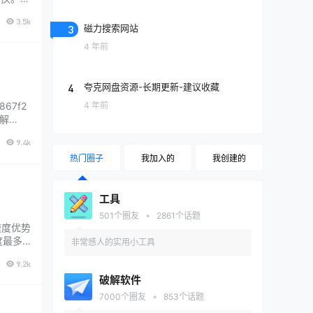
\Pro
3.5k
3
磁力搜索网站
4 年前
4
夸克网盘资源-长期更新-建议收藏
4 年前
867f2
S解
9.4k
热门圈子
我加入的
我创建的
工具
•
501
个圈友
2861
个话题
的速度优势
度最多
非常感人的实用小工具
停电导
9.2k
破解软件
•
7000
个圈友
853
个话题