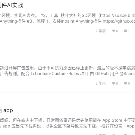
ng插件AI实战
ion环境，实现AI去衣。 #2，工具 ·秋叶大神的SD环境（https://space.bilibil
t Anything插件 #3，流程 1、安装Inpaint Anything插件 https://github.
nt-anything https://gi…...
2 年前
0
1
跳过开屏广告应用，由于不可抗力原因已停止更新，最后的版本是李跳跳 2
配合 LiTiaotiao-Custom-Rules 项目 由 GitHub 用户 @Snoop
自定义规则，只要规则持续更新就可以一直正常使用。 李跳跳.apk 下载
2 年前
0
0
备用下载 2 使用方法 前往 李跳跳在…...
 app
阁，但在商店中下架，日常图省事还是优先使用能在 App Store 中下载
app 应当先下载再说，以免全区下架导致无法下载。 推荐在设置 - App S
新，自动更新 app 可能某个版本就会有广告了，如下载的无广告版本功能一切正