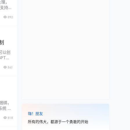
处理，
都支持。
旋转，
892
频手势控制
可以创
PT、C
畅享大
841
…...
不捆绑，
系统 让
示 官网
嗨！朋友
818
所有的伟大，都源于一个勇敢的开始