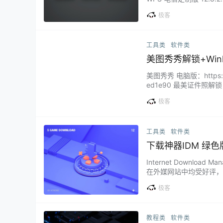
5、自带多种行业模板。 
极客
gram Files (x86)\Kings
工具类
软件类
美图秀秀解锁+Win
美图秀秀 电脑版：https://pa
ed1e90 最美证件照解锁：ht
锁： https://wgx121.
极客
工具类
软件类
下载神器IDM 绿色
Internet Downl
在外媒网站中均受好评，现在已
达5倍，安排下载时程，
极客
致下传到一半的资料。 I
教程类
软件类