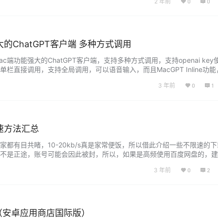
2 年前
0
0
是 iOS 可以直接在 AppStore 下载到…...
大的ChatGPT客户端 多种方式调用
ac端功能强大的ChatGPT客户端，支持多种方式调用，支持openai key
栏直接调用，支持全局调用，可以语音输入，而且MacGPT Inline功
ChatGPT 全局方式调用MacGPT需要在软件的设置—Global设置唤
3 年前
0
1
PT 全局方式调用MacGPT需要在软件的设置-G…...
速方法汇总
都有目共睹，10-20kb/s真是家常便饭，所以借此介绍一些不限速的
不是正途，账号可能会因此被封，所以，如果是高频使用百度网盘的，建
船。 安全方法 使用爱奇艺万能播放器不限速下载百度云文件 这里先说一
3 年前
0
2
艺2010年成立以来，百度一直是爱奇艺的控股股东，爱奇艺与百度之间形
（安卓应用商店国际版）