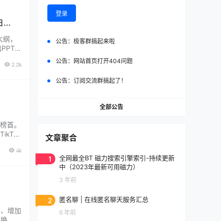
登录
白
大纲，
公告：
极客群搞起来啦
PTX
具，支持
公告：
网站首页打开404问题
2.2k
…...
公告：
订阅交流群搞起了！
全部公告
居榜首。
kTok
文章聚合
renk
4k
1
全网最全BT 磁力搜索引擎索引-持续更新
中（2023年最新可用磁力）
3 年前
2
匿名聊 | 在线匿名聊天服务汇总
3、增加
6 年前
切换。