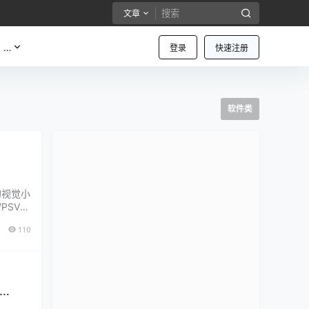
文章
…
登录
快速注册
软件类
的视觉小
SV/P
持许多其
110