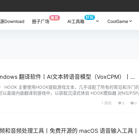
好玩
推荐
源Download
圈子广场
AI工具箱
CoolGame
or Windows 翻译软件丨AI文本转语音模型（VoxCPM）丨
r 功能支持 HOOK 主要使用HOOK提取游戏文本，几乎适配了所有的常见和冷门
以直接内嵌翻译到游戏中，以获取沉浸式体验 HOOK模拟器 对NS/PSP/P
HOOK模拟器直接读取游戏文本 OCR 内置较高精度的OCR模型，并支
1 周前
0
0
以便灵活的读取任意文本 丰富…...
 免费视频和音频处理工具丨免费开源的 macOS 语音输入工具丨
sors 在线视频压缩工具