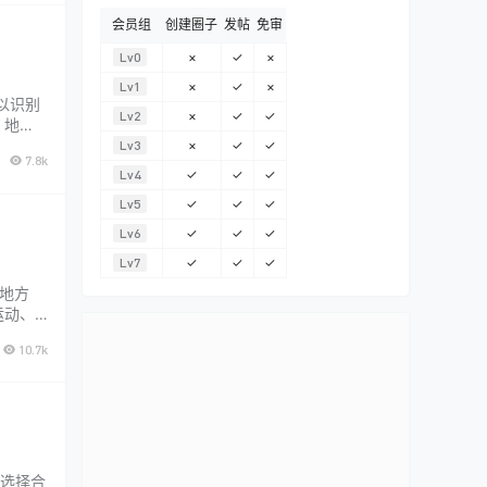
会员组
创建圈子
发帖
免审
Lv0
×
✓
×
Lv1
×
✓
×
可以识别
Lv2
×
✓
✓
 地
别 意
Lv3
×
✓
✓
7.8k
...
Lv4
✓
✓
✓
Lv5
✓
✓
✓
Lv6
✓
✓
✓
Lv7
✓
✓
✓
地方
运动、
ppl
10.7k
求选择合