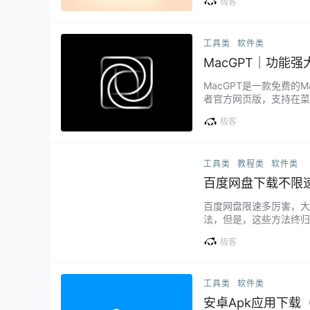
极客
推荐更新。 星文阅读 星文阅读
工具类
软件类
MacGPT｜功能强
MacGPT是一款免费的M
者官方网页版，支持在菜单
直接在任意输入界面直接调用
极客
键。 全局方式调用MacG
工具类
教程类
软件类
百度网盘下载不限
百度网盘限速多厉害，大家
法，但是，这些方法终归
开通会员，小心使得万年
极客
艺和百度的关系 自爱奇
要的业务协同，主要…...
工具类
软件类
安卓Apk应用下载