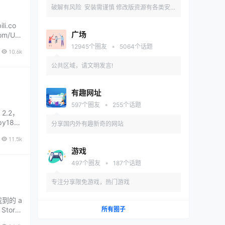
破解有风险 安装需谨慎 修改版资源有各类安
i.co
全和兼容性问题 推荐先在备用机或虚拟机内测
广场
com/Um
试安装
•
12945
个圈友
5064
个话题
10.6k
公共区域，请文明发言!
有趣网址
•
597
个圈友
255
个话题
.2，
y186
分享国内外有趣新奇的网站
 如无法
11.5k
游戏
•
497
个圈友
187
个话题
专注分享限免游戏，热门游戏
到的 a
tor
所有圈子
常，不