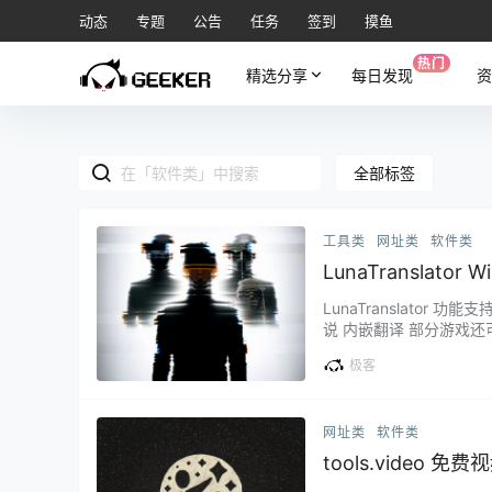
动态
专题
公告
任务
签到
摸鱼
热门
精选分享
每日发现
资
全部标签
工具类
网址类
软件类
LunaTranslat
Snapzy 截图
LunaTranslato
说 内嵌翻译 部分游戏还可
S2上的大部分游戏，支持
极客
他在线&离线OCR引擎，
网址类
软件类
tools.video
videocompres