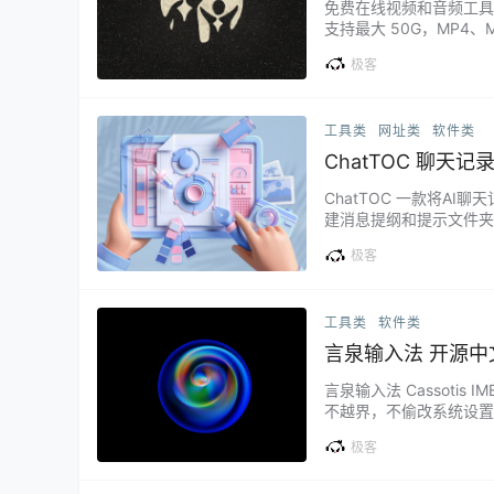
免费在线视频和音频工具 |
支持最大 50G，MP4、M
无需上传、无需排队等待
极客
视频滤镜，截图，倒放，
工具类
网址类
软件类
ChatTOC 一款将A
建消息提纲和提示文件夹，
laude、Gemini
极客
屏巨幕，无需开 TV 版
工具类
软件类
言泉输入法 开源中文输
言泉输入法 Cassot
不越界，不偷改系统设置—
客户服务更轻松，AI 先
极客
首页（产品介绍 + SEO）：