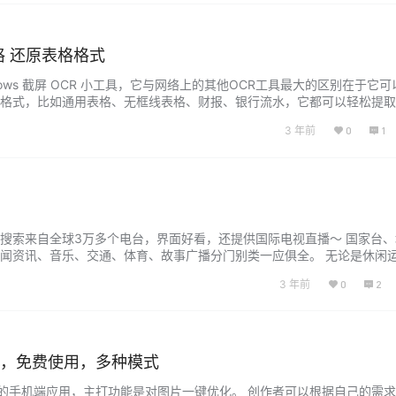
格 还原表格格式
dows 截屏 OCR 小工具，它与网络上的其他OCR工具最大的区别在于它
格式，比如通用表格、无框线表格、财报、银行流水，它都可以轻松提取
ao.fun/ 意表：庖丁科技（已获得多项发明专利与奖项）开发的一款小工具 精准识
3 年前
0
1
它可以识别财报，无线框表格等图片，而且就算有盖章干扰，它也依然可以…
搜索来自全球3万多个电台，界面好看，还提供国际电视直播～ 国家台、
闻资讯、音乐、交通、体育、故事广播分门别类一应俱全。 无论是休闲
「万能收音机」听听自己喜欢的电台，岂不悠哉悠哉。 https://apps.a
3 年前
0
2
94205...
优化，免费使用，多种模式
I为基础的手机端应用，主打功能是对图片一键优化。 创作者可以根据自己的需