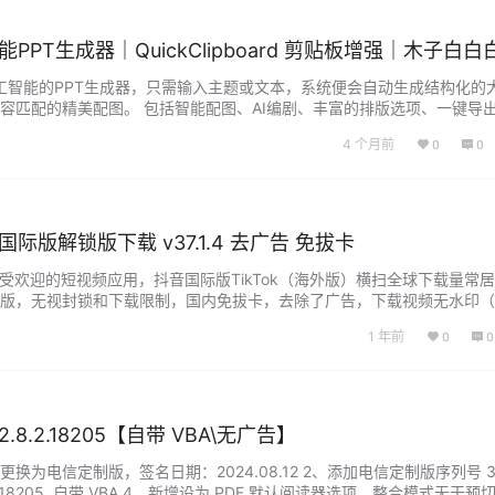
工智能PPT生成器｜QuickClipboard 剪贴板增强｜木子白白
个基于人工智能的PPT生成器，只需输入主题或文本，系统便会自动生成结构化的
容匹配的精美配图。 包括智能配图、AI编剧、丰富的排版选项、一键导出P
发生成图片的能力。 QuickClipboard 一款功能强大的剪贴板增强工
4 个月前
0
0
括文本、图片和文件，能够智能分组、收藏和搜索剪贴内容。 可以通过快捷
音国际版解锁版下载 v37.1.4 去广告 免拔卡
最受欢迎的短视频应用，抖音国际版TikTok（海外版）横扫全球下载量常
版，无视封锁和下载限制，国内免拔卡，去除了广告，下载视频无水印（Ti
际版。 软件版本特点 tiktok解锁版,抖音国际版 by Dmitry Nechipo
1 年前
0
0
视频水印 – 内置自定义全球区域功能向导 – 可以自…...
.8.2.18205【自带 VBA\无广告】
件更换为电信定制版，签名日期：2024.08.12 2、添加电信定制版序列号 
.2.18205 自带 VBA 4、新增设为 PDF 默认阅读器选项，整合模式无干预