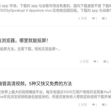
际 app 市场，下载的 app 与谷歌市场没有差别，国内下载速度不错 下载
o.com/i0ZGy0pxskqd V Appstore vivo 应用商店国际版，下载的 app 与
高。 下载地址：https://ifun.lanzouo.com/iIk2T0pxslbe 全球
3 年前
1
2
里有浏览器，哪里就能投屏！
器投屏方法，无需下载，轻松实现投屏~...
3 年前
1
2
be油管高清视频，5种又快又免费的方法
e 是世界上最大的视频播放平台，每天有接近3000万用户使用并且观看YouT
Tube并且浏览视频网速也是挺快的，但是还是有些人想把这些视频下载并
方便又快速地下载YouTube视频呢？特别是1080p或者4K等高清视频
3 年前
1
3
可以根据自己的情况尝试。 用桌面端软件：YT Saver YT …...