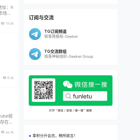
地址：h
谷歌市场没
订阅与交流
 apk
15.5k
TG订阅频道
极客情报局-Geeker
TG交流群组
极客神秘组织-Geeker Group
8.2k
ube视
保存在他
？这里我
44.3k
拿积分升会员，畅所欲言！