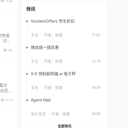
14.4k
快讯
StudentOffers 学生折扣
羊毛
作者：
极客
17:01
使用或
能，可以
醒快捷
微信摇一摇优惠
19k
羊毛
作者：
极客
14:19
9.9 领蚂蚁阿福 ai 电子秤
下载方
羊毛
作者：
极客
18:59
议还是
下爱奇
Agent Mail
14.1k
成了重
每日发现
作者：
极客
18:52
全部快讯