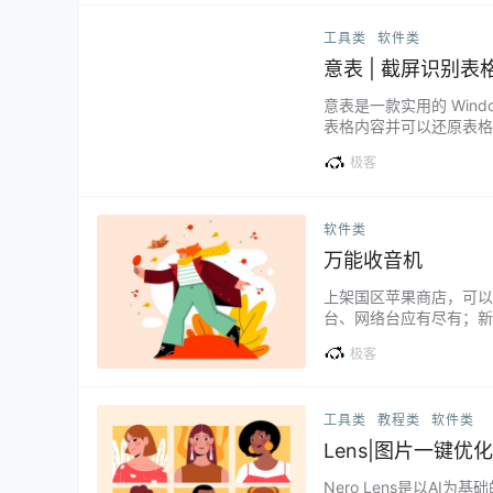
工具类
软件类
意表 | 截屏识别表
意表是一款实用的 Win
表格内容并可以还原表格
址：https://yibi
极客
表应用的场景非常广泛，
软件类
万能收音机
上架国区苹果商店，可以
台、网络台应有尽有；新
开车自驾还是睡前放松，打开
极客
e.com/cn/app/id64446
工具类
教程类
软件类
Lens|图片一键
Nero Lens是以A