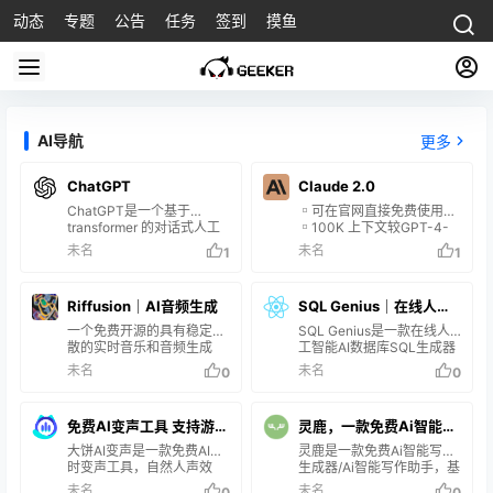
动态
专题
公告
任务
签到
摸鱼
AI导航
更多
ChatGPT
Claude 2.0
ChatGPT是一个基于
▫️可在官网直接免费使用
transformer 的对话式人工
▫️100K 上下文较GPT-4-
智能系统，由 Anthropic 公
4K 便宜了4-5倍 ▫️代码、
未名
未名
1
1
司开发 特征： 以对话的方
小学数学能力，比初代
式与用户交互，能够理解自
Claude有所进步 ▫️知识更
然语言并给出流畅的回复。
新鲜，知识截止时间是
Riffusion｜AI音频生成
SQL Genius｜在线人工
拥有广泛的知识，可以就各
2023年初，而 GPT-4 停在
种话题进行讨论和回答问
2021年9月 ▫️可以将多个文
一个免费开源的具有稳定扩
智能AI数据库SQL生成器
SQL Genius是一款在线人
题。 能写作诗歌、文章、回
档导入后，询问文档之间概
散的实时音乐和音频生成
工智能AI数据库SQL生成器
和解析器
答编程问题等，展现出较强
念的关…
库，用户只需输入音乐描
和解析器工具，无需掌握编
未名
未名
0
0
的创造能力。 训练数据集主
述，AI便可以生成对应风格
程技术或者数据库语法等技
要来自2021年前的高质量网
的音乐。 Riffusion的背后原
巧，用户即可轻松使用简单
络内容，回复知识局限在这
理是基于Stable
的英语编写SQL语句，或者
一时段。 采用了各种保护措
免费AI变声工具 支持游戏
灵鹿，一款免费Ai智能写
Diffusion（文本生成图像模
对SQL语句进行解析，对于
施减少生成有害内容的可能
型）微调频谱图，频谱图是
那些数据库入门不熟悉SQL
和App变声-大饼AI变声
大饼AI变声是一款免费AI实
作生成器
灵鹿是一款免费Ai智能写作
性…
音频的视觉表示，显示不同
语言的用户而言，是一款非
时变声工具，自然人声效
生成器/Ai智能写作助手，基
频率随时间的振幅，而后再
常不错的实用的AI数据库
果，千种音色选择，全场景
于人工智能技术开发的写作
未名
未名
0
0