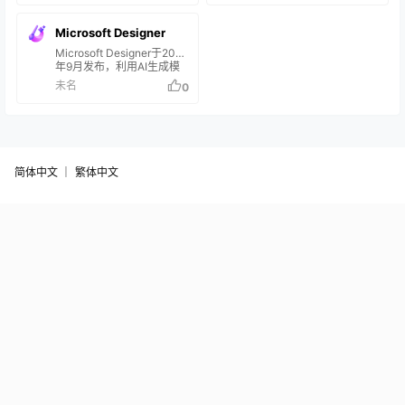
感分析功能，优化文档结
以一键移除图片背景，自动
修正、语句改写、文档结构
进行自然语音对话，获得与
构。 可基于用户风格
抠图成透明背景。 提供基于
优化、引用补全等，辅助编
搜索查询相关的信息、讨论
preference 进行个性化写作
Microsoft Designer
文本直接转换为LOGO的功
辑文档。 通过智能提议帮助
和推荐。 通过问答互动帮助
建议。 注重增强写作创造…
能。 具备图片修复老化的
用户优化文档内容;利用修正
用户更高效地获得所需信息;
Microsoft Designer于2022
能…
功能提高语言流畅性;快速生
展现更人性化的搜索体验。
年9月发布，利用AI生成模
成文档大纲。
在Bing搜索框输入问题，
型进行图形设计辅助。 用户
未名
0
Bing Chat会以对话框形式
可以用文本描述自动生成图
回复，用户可以进行多轮提
像、图标、视频缩略图等设
问。
计素材。 辅助新手设计师和
非专业人士快速完成设计创
作；提高设计工作效率。 在
Microsoft Designer中输入
简体中文 ｜
繁体中文
设计需求文字描述，AI会生
成对应图片、图标、视频
等。