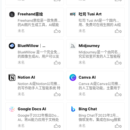
将高保真度的频谱图图像转
SQL辅助工具。
接入支持，支持游戏开黑和
辅助工具，它可以撰写各类
换为音频。
社交直播app等等变声，目
型文案、生成完整的周报、
前大饼变声支持中文、英
制作表格、充当翻译等等，
Freehand意绘
吐司 Tusi Art
文、日语等40+种语言，同
帮助用户提高工作和生活的
时也支持上海话、广东话等
效率。也可以为创作者提供
Freehand意绘是一款免费
吐司 Tusi Art是一个国内可
各地方言。目前所有音色均
更多的灵感和创意，帮助他
的AI图片生成工具，AI赋能
用、免费可在线生图的 AI绘
可免费体验，
们更好地表达自己的想法和
创作使用一句话就可以让AI
画模型分享社区，用户不仅
未名
未名
0
0
Win/Mac/iOS/Android版本
观点，提高工作和生活的效
帮你生成图片，而且支持中
可以上传和下载AI绘画模
可选，不过官网暂时看到
率，灵鹿是一款非常实用的
文，支持选择绘画的风格和
型，还可以直接在线使用运
Windows 10/11版本，除了
办公辅助工具。
尺寸大小，生成的图片尺寸
行模型进行AI绘画，实现在
实时变声，还为声音从业者
BlueWillow｜
Midjourney
很小，生成的质量效果很一
浏览器上用 Stable
打造了音色转换工具、音色
般，优点是使用无需注册登
Diffusion 进行文字生成图
MidJourney AI的免费替
BlueWillow 是一个完全免费
Midjourney是一个由同名研
定制等等；为内容创作…
录，不过避免滥用每天有使
像，而且使用也简单，直接
的图像生成AI，用户可以友
究实验室开发的人工智能程
代品
用次数限制
打开网站，注册登录账号，
好且免费访问。 图像生成器
序，可根据文本生成图像，
未名
未名
0
0
然后选择喜欢的模型即可在
机器人只能通过Discord 访
用户需透过Discord的机器
线AI作画。
问，它看起来与
人指令进行操作。 一个AI
MidJourney 惊人地相似。
生成算图工具，只需输入文
Notion AI
Canva AI
您可以在其中一个“新手”机
字就会自动产生图像，
器人频道中输入文本提示，
Midjourney目前架设在
Notion AI是Notion公司推出
Canva AI是Canva公司推出
方法是先键入“/imagine”。
Discord频道上，因此需要
的写作助手人工智能系统 特
的人工智能功能，主要用于
机器人将在一分钟内输出四
有Discord帐号才能使用。
征： 集成在Notion文档工具
辅助设计和创作 特征： 在
未名
未名
0
0
张图像。
中，可以帮助用户提升写作
Canva原有的设计模板基础
流程。 支持根据提示自动生
上，提供AI生成设计图形、
成文字内容，如扩展摘要、
文字的功能。 用户输入提示
Google Docs AI
Bing Chat
改写句子等。 可以提供相关
文字，Canva AI可以自动生
话题知识，辅助用户编写各
成相关图片、颜色方案、字
Google于2022年推出Docs
Bing Chat于2023年2月由
类文档。 拥有摘要整合功
体匹配。 支持基于风格化文
AI，将AI能力应用于文档处
微软发布，集成在Bing搜索
能，可以将分散信息整合为
本提示进行图像生成，如
理，助力用户更高效地创作
结果页面，提供智能聊天服
未名
未名
0
0
大纲。 具备关键词提取和情
“色彩绚丽的古典邮票”。 可
和协作。 它提供写作建议和
务。 用户可以与Bing Chat