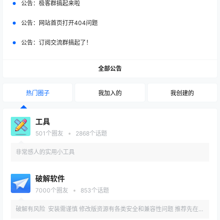
公告：
极客群搞起来啦
公告：
网站首页打开404问题
公告：
订阅交流群搞起了！
全部公告
热门圈子
我加入的
我创建的
工具
•
501
个圈友
2868
个话题
非常感人的实用小工具
破解软件
•
7000
个圈友
853
个话题
破解有风险 安装需谨慎 修改版资源有各类安全和兼容性问题 推荐先在备