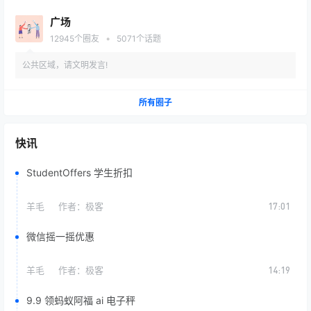
用机或虚拟机内测试安装
广场
•
12945
个圈友
5071
个话题
公共区域，请文明发言!
所有圈子
快讯
StudentOffers 学生折扣
羊毛
作者：
极客
17:01
微信摇一摇优惠
羊毛
作者：
极客
14:19
9.9 领蚂蚁阿福 ai 电子秤