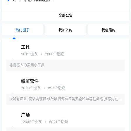
全部公告
热门圈子
我加入的
我创建的
工具
•
501
个圈友
2868
个话题
非常感人的实用小工具
破解软件
•
7000
个圈友
853
个话题
破解有风险 安装需谨慎 修改版资源有各类安全和兼容性问题 推荐先在备
用机或虚拟机内测试安装
广场
•
12945
个圈友
5071
个话题