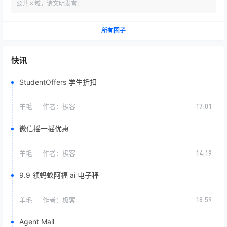
公共区域，请文明发言!
所有圈子
快讯
StudentOffers 学生折扣
羊毛
作者：
极客
17:01
微信摇一摇优惠
羊毛
作者：
极客
14:19
9.9 领蚂蚁阿福 ai 电子秤
羊毛
作者：
极客
18:59
Agent Mail