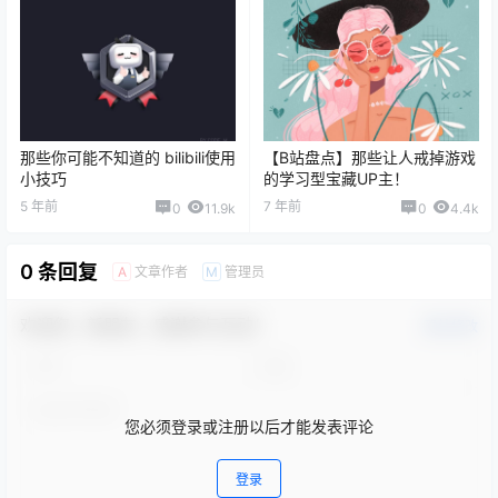
那些你可能不知道的 bilibili使用
【B站盘点】那些让人戒掉游戏
小技巧
的学习型宝藏UP主！
5 年前
7 年前
0
11.9k
0
4.4k
0 条回复
文章作者
管理员
A
M
欢迎您，新朋友，感谢参与互动！
确认修改
您必须登录或注册以后才能发表评论
登录