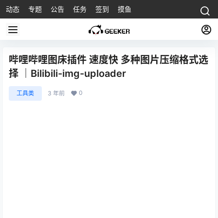
动态
专题
公告
任务
签到
摸鱼
哔哩哔哩图床插件 速度快 多种图片压缩格式选
择 ｜Bilibili-img-uploader
0
工具类
3 年前