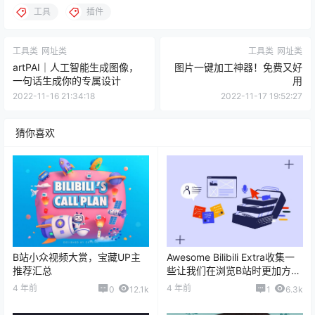
工具
插件
工具类
网址类
工具类
网址类
artPAI｜人工智能生成图像，
图片一键加工神器！免费又好
一句话生成你的专属设计
用
2022-11-16 21:34:18
2022-11-17 19:52:27
猜你喜欢
B站小众视频大赏，宝藏UP主
Awesome Bilibili Extra收集一
推荐汇总
些让我们在浏览B站时更加方便
的浏览器扩展/脚本/程序
4 年前
4 年前
0
12.1k
1
6.3k