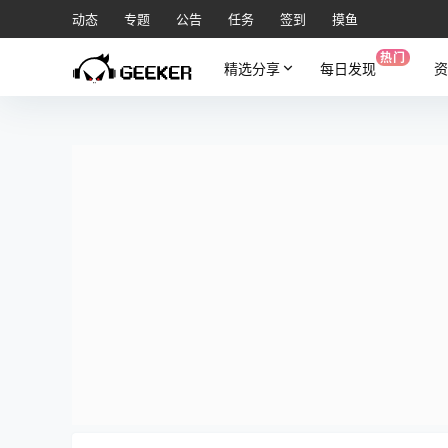
动态
专题
公告
任务
签到
摸鱼
热门
精选分享
每日发现
资