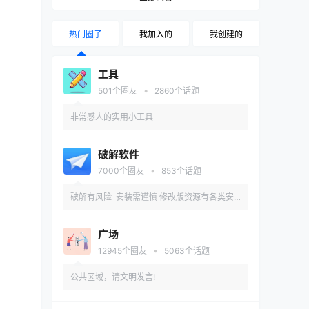
热门圈子
我加入的
我创建的
工具
•
501
个圈友
2860
个话题
非常感人的实用小工具
破解软件
•
7000
个圈友
853
个话题
破解有风险 安装需谨慎 修改版资源有各类安
全和兼容性问题 推荐先在备用机或虚拟机内测
广场
试安装
•
12945
个圈友
5063
个话题
公共区域，请文明发言!