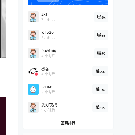
zx1
84
7 小时后
loli520
66
5 小时后
bawfniq
92
4 小时后
极客
200
4 小时后
Lance
180
3 小时后
挑灯夜战
190
1 小时后
签到排行