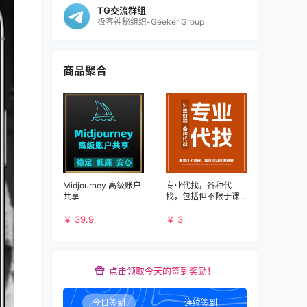
TG交流群组
极客神秘组织-Geeker Group
商品聚合
Midjourney 高级账户
专业代找，各种代
共享
找，包括但不限于课
程、书籍、PDF、应
用、破解等资源
￥ 39.9
￥ 3
点击领取今天的签到奖励！
今日签到
连续签到