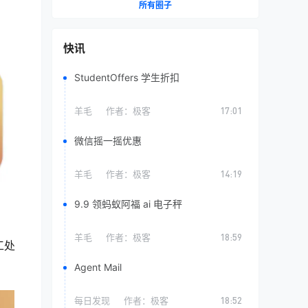
所有圈子
快讯
StudentOffers 学生折扣
羊毛
作者：
极客
17:01
微信摇一摇优惠
羊毛
作者：
极客
14:19
9.9 领蚂蚁阿福 ai 电子秤
羊毛
作者：
极客
18:59
工处
Agent Mail
每日发现
作者：
极客
18:52