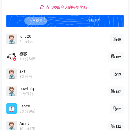
点击领取今天的签到奖励！
今日签到
连续签到
loli520
60
5 小时后
极客
159
40 分钟后
zx1
53
31 秒前
bawfniq
167
3 分钟前
Lance
57
30 分钟前
Amrit
122
10 小时前