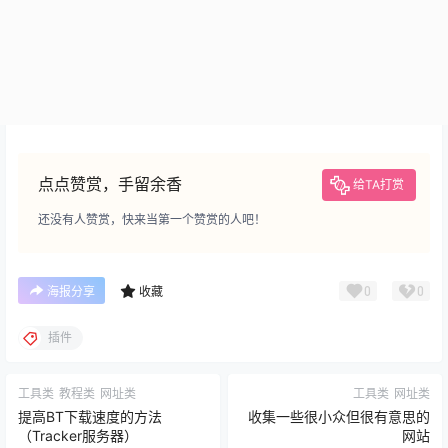
点点赞赏，手留余香
给TA打赏
还没有人赞赏，快来当第一个赞赏的人吧！
0
0
海报分享
收藏
插件
工具类
教程类
网址类
工具类
网址类
提高BT下载速度的方法
收集一些很小众但很有意思的
（Tracker服务器）
网站