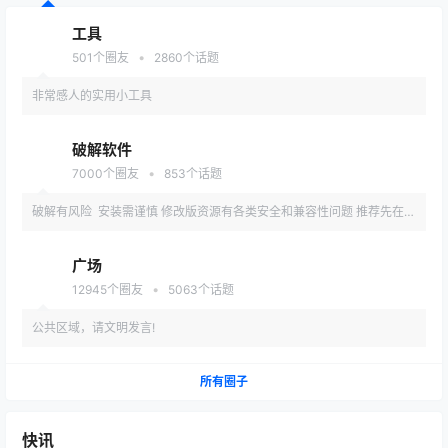
工具
•
501
个圈友
2860
个话题
非常感人的实用小工具
破解软件
•
7000
个圈友
853
个话题
破解有风险 安装需谨慎 修改版资源有各类安全和兼容性问题 推荐先在备
用机或虚拟机内测试安装
广场
•
12945
个圈友
5063
个话题
公共区域，请文明发言!
所有圈子
快讯