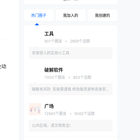
热门圈子
我加入的
我创建的
工具
•
501
个圈友
2859
个话题
非常感人的实用小工具
及动
破解软件
•
7000
个圈友
853
个话题
破解有风险 安装需谨慎 修改版资源有各类安
全和兼容性问题 推荐先在备用机或虚拟机内测
广场
试安装
•
12945
个圈友
5062
个话题
公共区域，请文明发言!