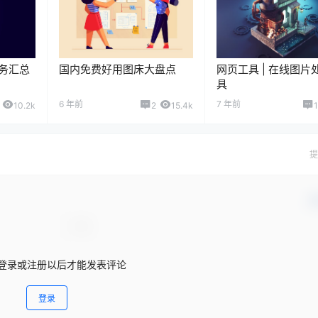
务汇总
国内免费好用图床大盘点
网页工具 | 在线图片
具
6 年前
7 年前
10.2k
2
15.4k
1
提
确
登录或注册以后才能发表评论
登录