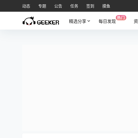
动态
专题
公告
任务
签到
摸鱼
热门
精选分享
每日发现
资