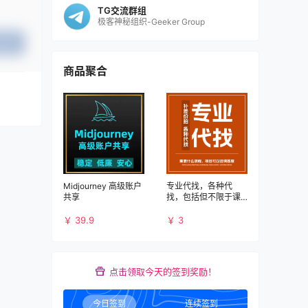
TG交流群组
极客神秘组织-Geeker Group
提交
商品聚合
Midjourney 高级账户
专业代找，各种代
共享
找，包括但不限于课
程、书籍、PDF、应
用、破解等资源
￥ 39.9
￥ 3
点击领取今天的签到奖励！
今日签到
连续签到