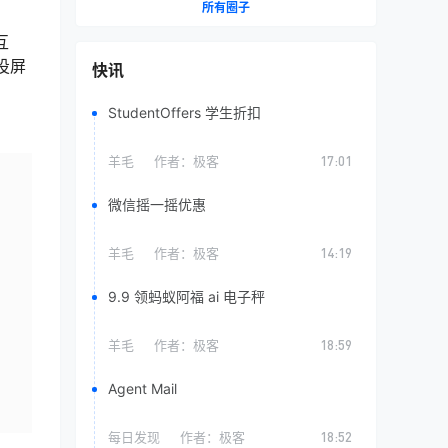
所有圈子
互
投屏
快讯
StudentOffers 学生折扣
羊毛
作者：
极客
17:01
微信摇一摇优惠
羊毛
作者：
极客
14:19
9.9 领蚂蚁阿福 ai 电子秤
羊毛
作者：
极客
18:59
Agent Mail
每日发现
作者：
极客
18:52