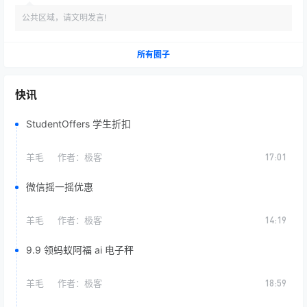
公共区域，请文明发言!
所有圈子
快讯
StudentOffers 学生折扣
羊毛
作者：
极客
17:01
微信摇一摇优惠
羊毛
作者：
极客
14:19
9.9 领蚂蚁阿福 ai 电子秤
羊毛
作者：
极客
18:59