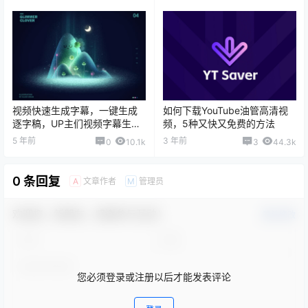
视频快速生成字幕，一键生成
如何下载YouTube油管高清视
逐字稿，UP主们视频字幕生成
频，5种又快又免费的方法
的必备神器！
5 年前
3 年前
0
10.1k
3
44.3k
0 条回复
文章作者
管理员
A
M
欢迎您，新朋友，感谢参与互动！
确认修改
您必须登录或注册以后才能发表评论