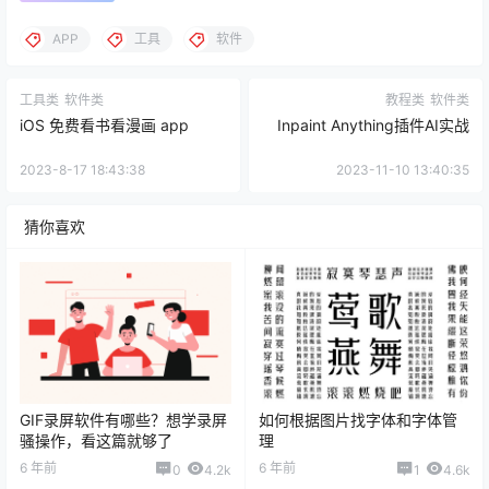
APP
工具
软件
工具类
软件类
教程类
软件类
iOS 免费看书看漫画 app
Inpaint Anything插件AI实战
2023-8-17 18:43:38
2023-11-10 13:40:35
猜你喜欢
GIF录屏软件有哪些？想学录屏
如何根据图片找字体和字体管
骚操作，看这篇就够了
理
6 年前
6 年前
0
4.2k
1
4.6k