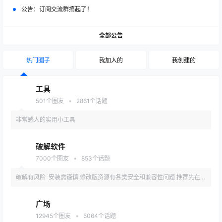
公告：
订阅交流群搞起了！
全部公告
热门圈子
我加入的
我创建的
工具
•
501
个圈友
2861
个话题
非常感人的实用小工具
破解软件
•
7000
个圈友
853
个话题
破解有风险 安装需谨慎 修改版资源有各类安全和兼容性问题 推荐先在备
用机或虚拟机内测试安装
广场
•
12945
个圈友
5064
个话题