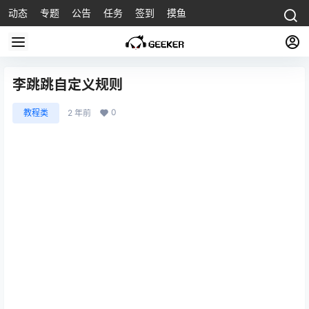
动态
专题
公告
任务
签到
摸鱼
李跳跳自定义规则
0
教程类
2 年前