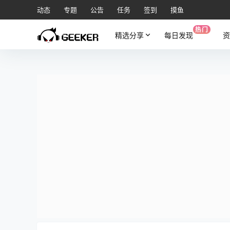
动态
专题
公告
任务
签到
摸鱼
热门
精选分享
每日发现
资