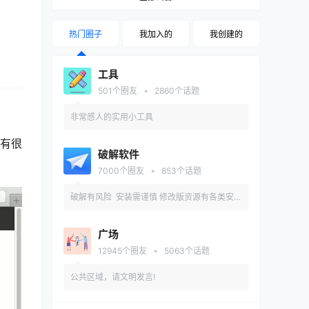
热门圈子
我加入的
我创建的
工具
•
501
个圈友
2860
个话题
非常感人的实用小工具
经有很
破解软件
•
7000
个圈友
853
个话题
破解有风险 安装需谨慎 修改版资源有各类安
全和兼容性问题 推荐先在备用机或虚拟机内测
广场
试安装
•
12945
个圈友
5063
个话题
公共区域，请文明发言!