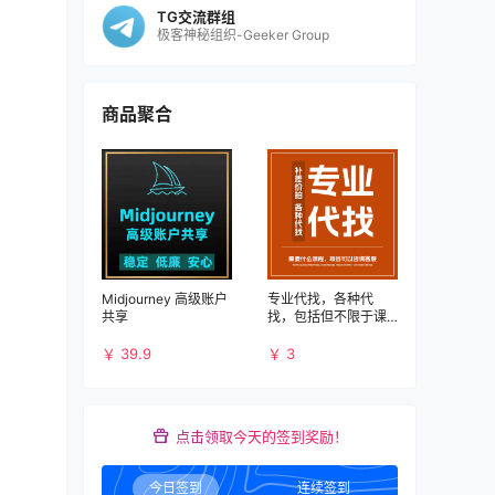
TG交流群组
极客神秘组织-Geeker Group
商品聚合
Midjourney 高级账户
专业代找，各种代
共享
找，包括但不限于课
程、书籍、PDF、应
用、破解等资源
￥ 39.9
￥ 3
点击领取今天的签到奖励！
今日签到
连续签到