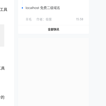
localhost 免费二级域名
工具
羊毛
作者：
极客
15:58
全部快讯
工具
分的