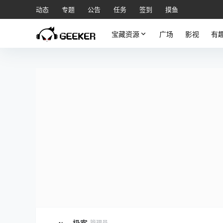
动态
专题
公告
任务
签到
摸鱼
宝藏资源
广场
影视
有
管理员