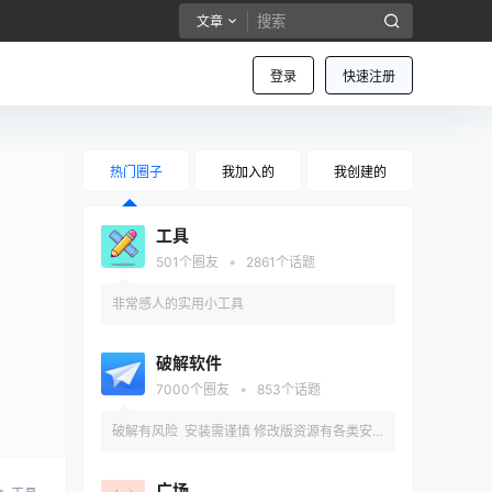
文章
登录
快速注册
热门圈子
我加入的
我创建的
工具
•
501
个圈友
2861
个话题
非常感人的实用小工具
破解软件
•
7000
个圈友
853
个话题
破解有风险 安装需谨慎 修改版资源有各类安
全和兼容性问题 推荐先在备用机或虚拟机内测
广场