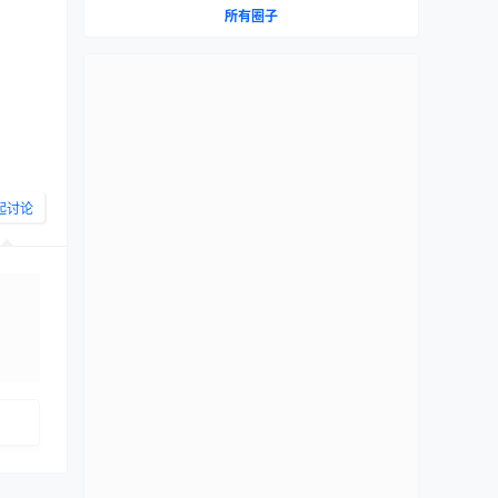
所有圈子
起讨论
布