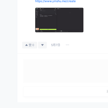
https://www.yinshu.me/create
5月7日
0
赞