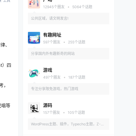
工具
试安装
•
12945
个圈友
5064
个话题
公共区域，请文明发言!
有趣网址
•
597
个圈友
255
个话题
旋律、
分享国内外有趣新奇的网站
nt）四
游戏
•
497
个圈友
187
个话题
考，
专注分享限免游戏，热门游戏
源码
说唱等
•
157
个圈友
105
个话题
WordPress主题、插件，Typecho主题，Z-
Blog主题，CMS主题，HTML等