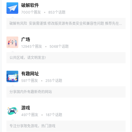
破解软件
•
7000
个圈友
853
个话题
破解有风险 安装需谨慎 修改版资源有各类安全和兼容性问题 推荐先在备
用机或虚拟机内测试安装
广场
•
12945
个圈友
5068
个话题
公共区域，请文明发言!
有趣网址
•
597
个圈友
255
个话题
分享国内外有趣新奇的网站
游戏
•
497
个圈友
187
个话题
专注分享限免游戏，热门游戏