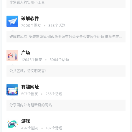
非常感人的实用小工具
破解软件
•
7000
个圈友
853
个话题
破解有风险 安装需谨慎 修改版资源有各类安全和兼容性问题 推荐先在备
用机或虚拟机内测试安装
广场
•
12945
个圈友
5064
个话题
公共区域，请文明发言!
有趣网址
•
597
个圈友
255
个话题
分享国内外有趣新奇的网站
游戏
•
497
个圈友
187
个话题