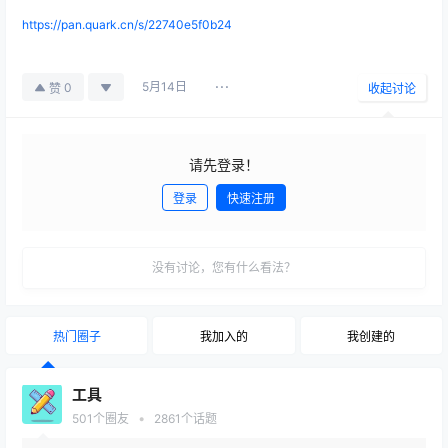
https://pan.quark.cn/s/22740e5f0b24
5月14日
0
赞
收起讨论
请先登录！
登录
快速注册
发布
没有讨论，您有什么看法？
热门圈子
我加入的
我创建的
工具
•
501
个圈友
2861
个话题