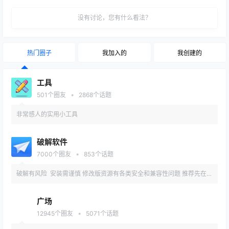
没有讨论，您有什么看法？
热门圈子
我加入的
我创建的
工具
•
501
个圈友
2868
个话题
非常感人的实用小工具
破解软件
•
7000
个圈友
853
个话题
破解有风险 安装需谨慎 修改版资源有各类安全和兼容性问题 推荐先在备
用机或虚拟机内测试安装
广场
•
12945
个圈友
5071
个话题