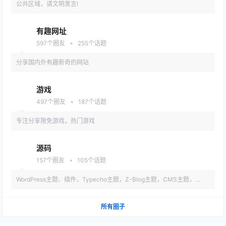
公共区域，请文明发言!
有趣网址
•
597
个圈友
255
个话题
分享国内外有趣新奇的网站
游戏
•
497
个圈友
187
个话题
专注分享限免游戏，热门游戏
源码
•
157
个圈友
105
个话题
WordPress主题、插件，Typecho主题，Z-Blog主题，CMS主题，
HTML等
所有圈子