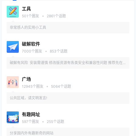
工具
•
501
个圈友
2861
个话题
非常感人的实用小工具
破解软件
•
7000
个圈友
853
个话题
破解有风险 安装需谨慎 修改版资源有各类安全和兼容性问题 推荐先在备
用机或虚拟机内测试安装
广场
•
12945
个圈友
5064
个话题
公共区域，请文明发言!
有趣网址
•
597
个圈友
255
个话题
分享国内外有趣新奇的网站