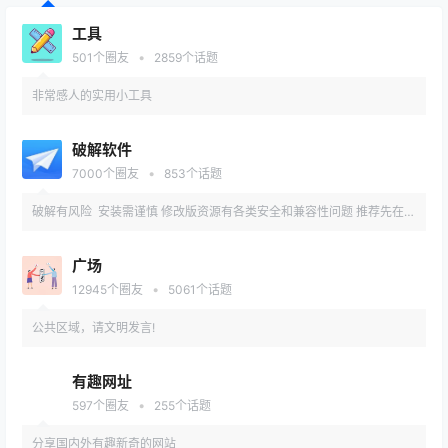
工具
•
501
个圈友
2859
个话题
非常感人的实用小工具
破解软件
•
7000
个圈友
853
个话题
破解有风险 安装需谨慎 修改版资源有各类安全和兼容性问题 推荐先在备
用机或虚拟机内测试安装
广场
•
12945
个圈友
5061
个话题
公共区域，请文明发言!
有趣网址
•
597
个圈友
255
个话题
分享国内外有趣新奇的网站