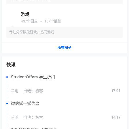
游戏
•
497
个圈友
187
个话题
专注分享限免游戏，热门游戏
所有圈子
快讯
StudentOffers 学生折扣
羊毛
作者：
极客
17:01
微信摇一摇优惠
羊毛
作者：
极客
14:19