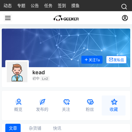
动态
专题
公告
任务
签到
摸鱼
关注Ta
发私信
kead
初中
Lv2
概览
发布的
关注
粉丝
收藏
文章
杂货铺
快讯