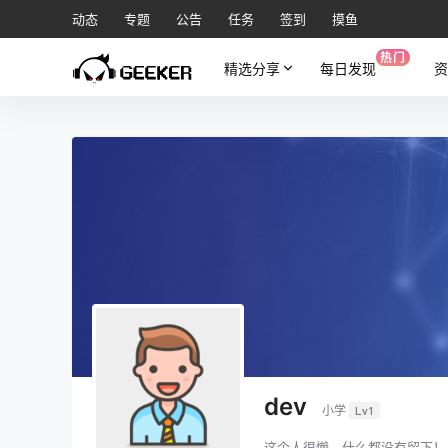
动态
专题
公告
任务
签到
摸鱼
热门
精选分享
每日发现
资
dev
小学
Lv1
这个人很懒，什么都没有留下！