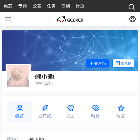
动态
专题
公告
任务
签到
摸鱼
关注Ta
发私信
熊小熊
小学
Lv1
概览
发布的
关注
粉丝
收藏
昵称：
熊小熊