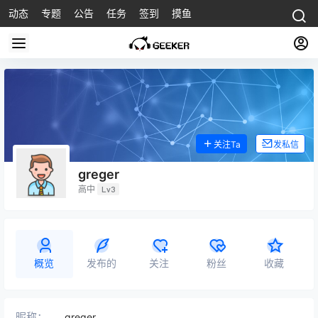
动态
专题
公告
任务
签到
摸鱼
关注Ta
发私信
greger
高中
Lv3
概览
发布的
关注
粉丝
收藏
昵称：
greger