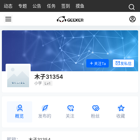
动态
专题
公告
任务
签到
摸鱼
关注Ta
发私信
木子31354
小学
Lv1
概览
发布的
关注
粉丝
收藏
昵称：
木子31354