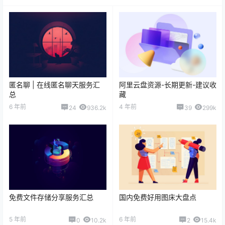
匿名聊 | 在线匿名聊天服务汇
阿里云盘资源-长期更新-建议收
总
藏
6 年前
4 年前
24
936.2k
39
299k
免费文件存储分享服务汇总
国内免费好用图床大盘点
5 年前
6 年前
0
10.2k
2
15.4k