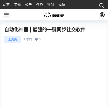
动态
专题
公告
任务
签到
摸鱼
自动化神器 | 最强的一键同步社交软件
0
工具类
7 年前