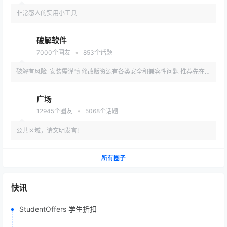
非常感人的实用小工具
破解软件
•
7000
个圈友
853
个话题
破解有风险 安装需谨慎 修改版资源有各类安全和兼容性问题 推荐先在备
用机或虚拟机内测试安装
广场
•
12945
个圈友
5068
个话题
公共区域，请文明发言!
所有圈子
快讯
StudentOffers 学生折扣