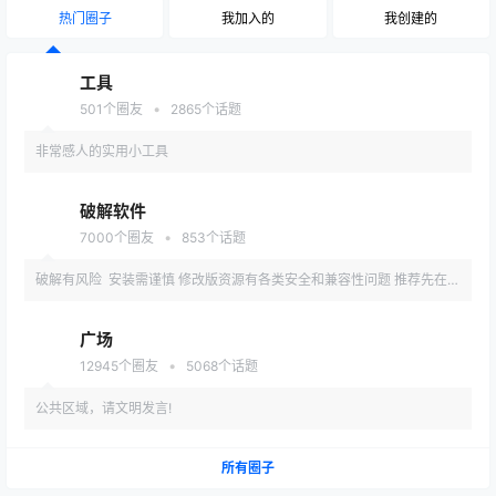
热门圈子
我加入的
我创建的
工具
•
501
个圈友
2865
个话题
非常感人的实用小工具
破解软件
•
7000
个圈友
853
个话题
破解有风险 安装需谨慎 修改版资源有各类安全和兼容性问题 推荐先在备
用机或虚拟机内测试安装
广场
•
12945
个圈友
5068
个话题
公共区域，请文明发言!
所有圈子