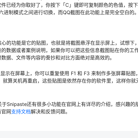
软件已经为你取好了，你按下「C」键即可复制颜色的色值，按
式和十六进制模式之间进行切换，而QQ截图在此功能上是完全空白的
真正核心的功能是它的贴图，也就是将截图悬浮在显示屏上，试想下
量的数据或者案例说明，如果你可以把这些信息截图贴在你的工
对数据、文件等内容的誊抄和对比方面绝对是高效的。
显示在屏幕上，你可以重复使用 F1 和 F3 来制作多张屏幕贴图
删除，就算关机再重启，这些贴图是依然存在你的软件里，这样你就
关于Snipaste还有很多小功能在官网上有详尽的介绍，感兴趣的
看官网
支持文档
解决和反馈问题。