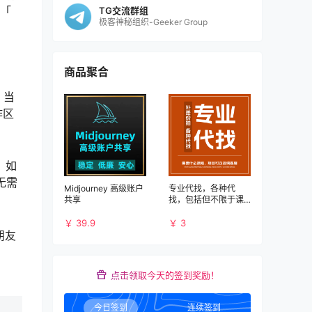
下「
TG交流群组
极客神秘组织-Geeker Group
。
商品聚合
，当
作区
，如
无需
Midjourney 高级账户
专业代找，各种代
共享
找，包括但不限于课
程、书籍、PDF、应
用、破解等资源
￥ 39.9
￥ 3
朋友
点击领取今天的签到奖励！
今日签到
连续签到