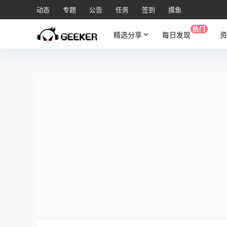
动态
专题
公告
任务
签到
摸鱼
热门
精选分享
每日发现
资