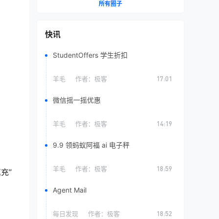
所有圈子
快讯
StudentOffers 学生折扣
羊毛
作者：
极客
17:01
微信摇一摇优惠
羊毛
作者：
极客
14:19
9.9 领蚂蚁阿福 ai 电子秤
羊毛
作者：
极客
18:59
充”
Agent Mail
每日发现
作者：
极客
18:52