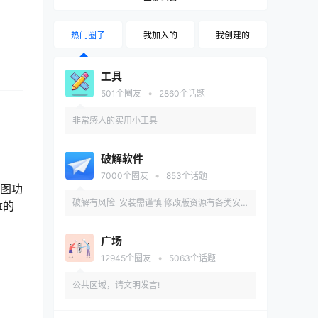
热门圈子
我加入的
我创建的
工具
•
501
个圈友
2860
个话题
非常感人的实用小工具
破解软件
•
7000
个圈友
853
个话题
截图功
破解有风险 安装需谨慎 修改版资源有各类安
章的
全和兼容性问题 推荐先在备用机或虚拟机内测
广场
试安装
•
12945
个圈友
5063
个话题
公共区域，请文明发言!